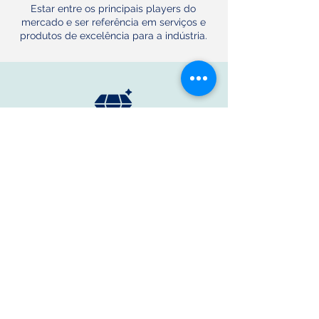
Estar entre os principais players do
mercado e ser referência em serviços e
produtos de excelência para a indústria.
Valores
Foco em resultado
Positividade e Resiliência
Trabalho em equipe
Ética e Moral
Paixão e Gratidão
Siga-nos nas Redes Sociais